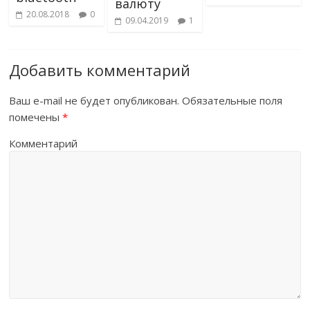
валюту
20.08.2018
0
09.04.2019
1
Добавить комментарий
Ваш e-mail не будет опубликован.
Обязательные поля
помечены
*
Комментарий