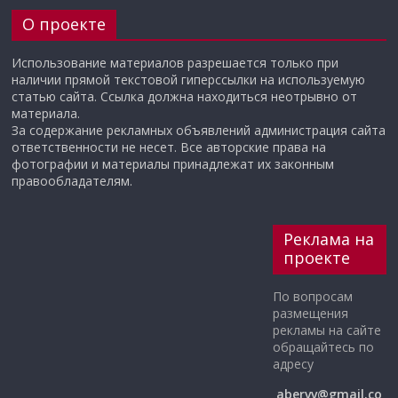
О проекте
Использование материалов разрешается только при
наличии прямой текстовой гиперссылки на используемую
статью сайта. Ссылка должна находиться неотрывно от
материала.
За содержание рекламных объявлений администрация сайта
ответственности не несет. Все авторские права на
фотографии и материалы принадлежат их законным
правообладателям.
Реклама на
проекте
По вопросам
размещения
рекламы на сайте
обращайтесь по
адресу
abervv@gmail.co