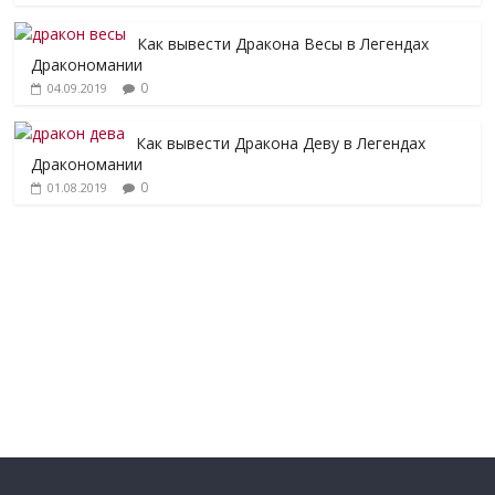
Как вывести Дракона Весы в Легендах
Дракономании
0
04.09.2019
Как вывести Дракона Деву в Легендах
Дракономании
0
01.08.2019