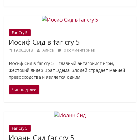
Far Cry 5
Иосиф Сид в far cry 5
19.06.2018
Алиса
0 Комментариев
Иосиф Сид в far cry 5 – главный антагонист игры,
жестокий лидер Врат Эдема. Злодей страдает манией
превосходства и является одним
Читать далее
Far Cry 5
Иоанн Сид far cry 5