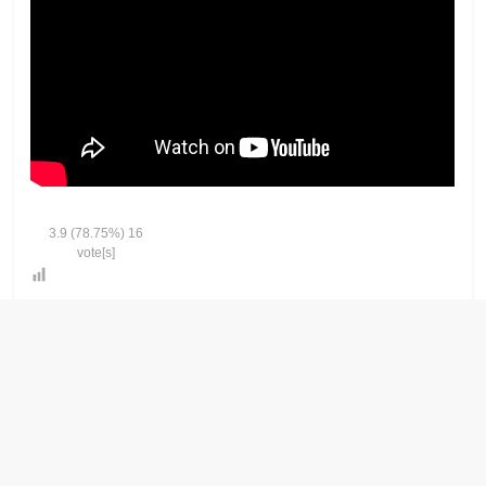
3.9
(78.75%)
16
vote[s]