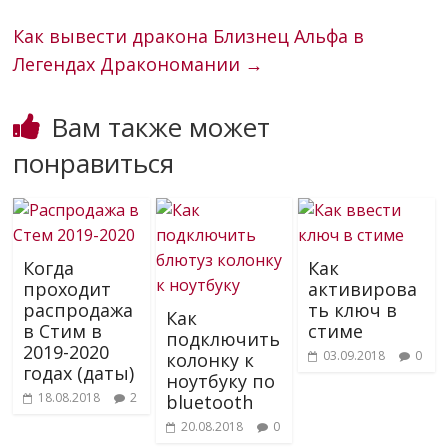
Как вывести дракона Близнец Альфа в
Легендах Дракономании
→
Вам также может
понравиться
Когда
Как
проходит
активирова
распродажа
ть ключ в
Как
в Стим в
стиме
подключить
2019-2020
03.09.2018
0
колонку к
годах (даты)
ноутбуку по
18.08.2018
2
bluetooth
20.08.2018
0