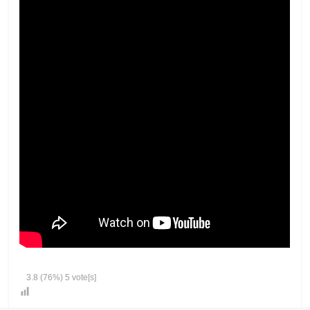
3.8
(76%)
5
vote[s]