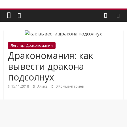
Легенды Дракономании
Дракономания: как
вывести дракона
подсолнух
15.11.2018
Алиса
0 Комментариев