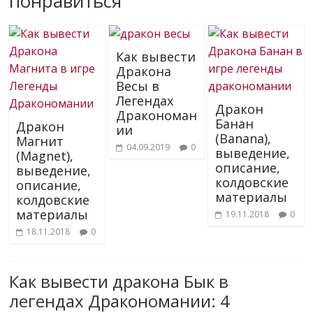
понравиться
Как вывести
Дракона
Весы в
Легендах
Дракон
Дракономан
Банан
Дракон
ии
(Banana),
Магнит
04.09.2019
0
выведение,
(Magnet),
описание,
выведение,
колдовские
описание,
материалы
колдовские
материалы
19.11.2018
0
18.11.2018
0
Как вывести дракона Бык в
легендах Дракономании
: 4