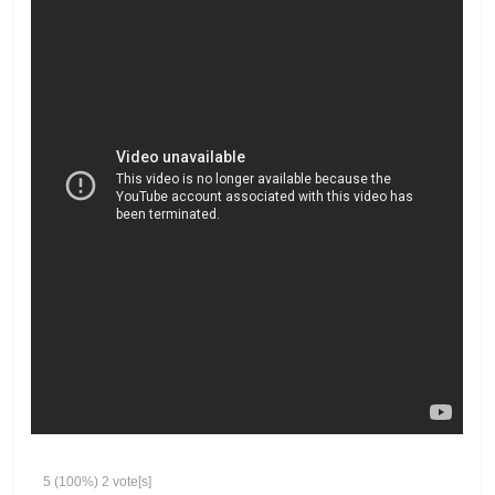
5
(100%)
2
vote[s]