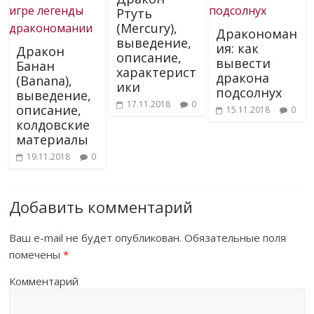
Ртуть
(Mercury),
Дракономан
выведение,
ия: как
Дракон
описание,
вывести
Банан
характерист
дракона
(Banana),
ики
подсолнух
выведение,
17.11.2018
0
описание,
15.11.2018
0
колдовские
материалы
19.11.2018
0
Добавить комментарий
Ваш e-mail не будет опубликован.
Обязательные поля
помечены
*
Комментарий